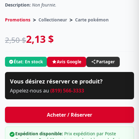
Description:
Non fournie.
>
>
Promotions
Collectioneur
Carte pokémon
2,13 $
2,50 $
État: En stock
Avis Google
Partager
Vous désirez réserver ce produit?
Appelez-nous au
(819) 566-3333
Acheter / Réserver
Expédition disponible:
Prix expédition par Poste