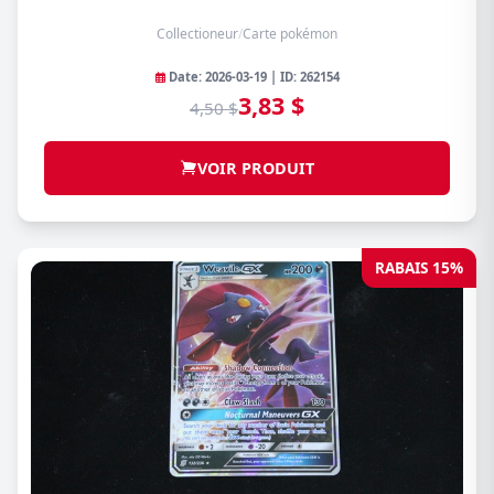
Collectioneur
/
Carte pokémon
Date: 2026-03-19 | ID: 262154
3,83 $
4,50 $
VOIR PRODUIT
RABAIS 15%