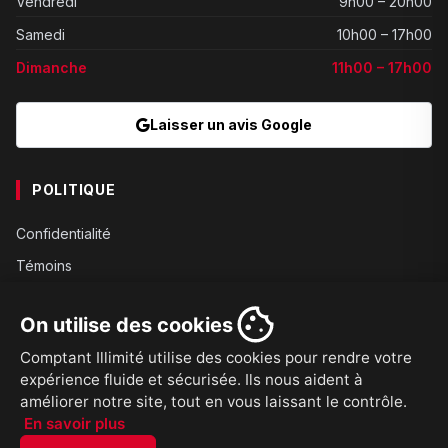
Vendredi
9h00 – 20h00
Samedi
10h00 – 17h00
Dimanche
11h00 – 17h00
Laisser un avis Google
POLITIQUE
Confidentialité
Témoins
Gouvernance
On utilise des cookies
Conditions
Comptant Illimité utilise des cookies pour rendre votre
Expédition
expérience fluide et sécurisée. Ils nous aident à
Retours
améliorer notre site, tout en vous laissant le contrôle.
En savoir plus