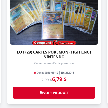
LOT (29) CARTES POKEMON (FIGHTING)
NINTENDO
Collectioneur
/
Carte pokémon
Date: 2026-03-19 | ID: 262016
6,79 $
7,99 $
VOIR PRODUIT