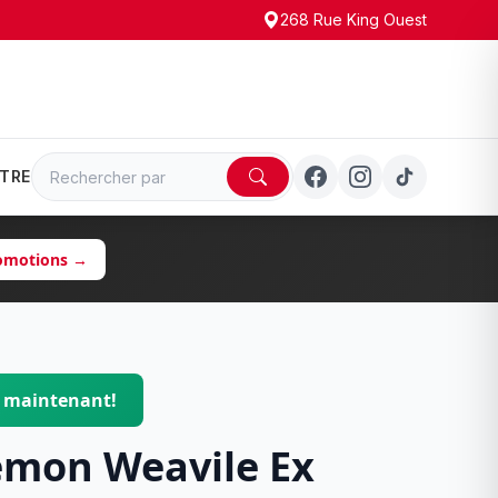
268 Rue King Ouest
TRE
romotions →
$ maintenant!
emon Weavile Ex