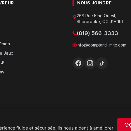
VREUR
NOUS JOINDRE
268 Rue King Ouest,
Sherbrooke, QC J1H 1R1
(819) 566-3333
o
kémon
info@comptantillimite.com
e Jeux
 🎵
ray
verified
rience fluide et sécurisée. Ils nous aident à améliorer