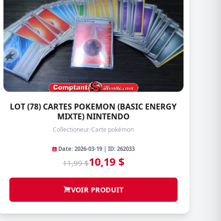
LOT (78) CARTES POKEMON (BASIC ENERGY
MIXTE) NINTENDO
Collectioneur
/
Carte pokémon
Date: 2026-03-19 | ID: 262033
10,19 $
11,99 $
VOIR PRODUIT