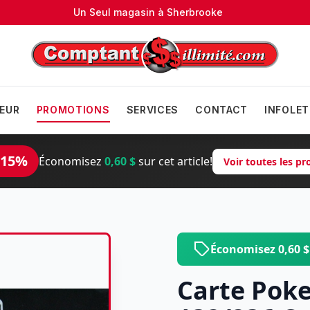
Un Seul magasin à
Sherbrooke
EUR
PROMOTIONS
SERVICES
CONTACT
INFOLET
 15%
Économisez
0,60 $
sur cet article!
Voir toutes les p
Économisez 0,60 
Carte Pok