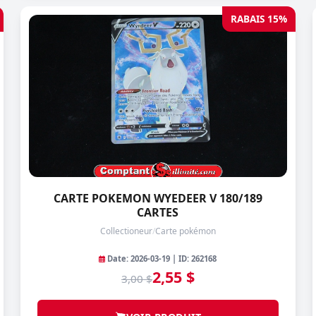
RABAIS 15%
CARTE POKEMON WYEDEER V 180/189
CARTES
Collectioneur
/
Carte pokémon
Date: 2026-03-19 | ID: 262168
2,55 $
3,00 $