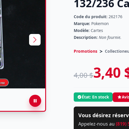
132/236 Ca
Code du produit:
262176
Marque:
Pokemon
Modèle:
Cartes
Description:
Non fournie.
>
Promotions
Collectione
3,40 
4,00 $
État: En stock
Avi
Vous désirez réserv
Appelez-nous au
(819)