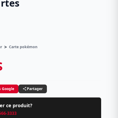
rtes
>
ur
Carte pokémon
$
s Google
Partager
er ce produit?
 566-3333