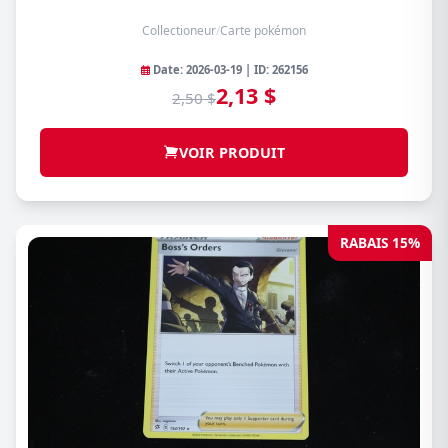
Collectioneur
/
Carte pokémon
Date: 2026-03-19 | ID: 262156
2,13 $
2,50 $
VOIR PRODUIT
RABAIS 15%