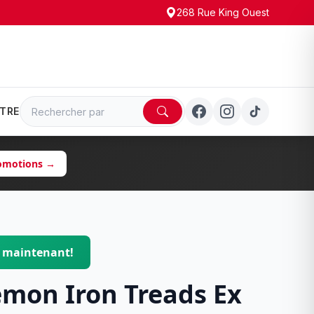
268 Rue King Ouest
TRE
romotions →
$ maintenant!
mon Iron Treads Ex