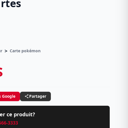
rtes
>
ur
Carte pokémon
$
s Google
Partager
er ce produit?
 566-3333