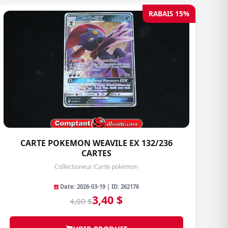
RABAIS 15%
CARTE POKEMON WEAVILE EX 132/236
CARTES
Collectioneur
/
Carte pokémon
Date: 2026-03-19 | ID: 262176
3,40 $
4,00 $