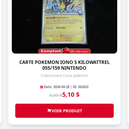
CARTE POKEMON IONO S KILOWATTREL
055/159 NINTENDO
Collectioneur
/
Carte pokémon
Date: 2026-04-28 | ID: 262032
5,10 $
6,00 $
VOIR PRODUIT