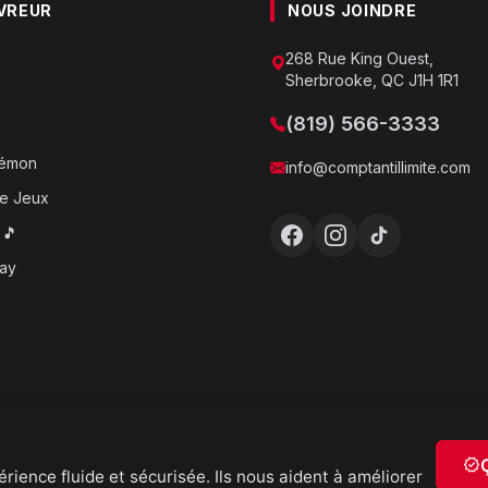
VREUR
NOUS JOINDRE
268 Rue King Ouest,
Sherbrooke, QC J1H 1R1
(819) 566-3333
o
kémon
info@comptantillimite.com
e Jeux
 🎵
ray
verified
rience fluide et sécurisée. Ils nous aident à améliorer