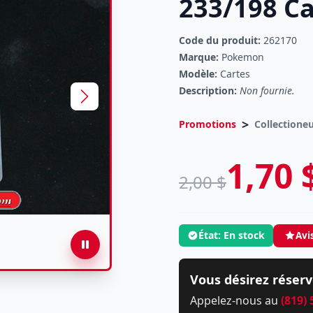
233/198 Ca
Code du produit:
262170
Marque:
Pokemon
Modèle:
Cartes
Description:
Non fournie.
>
Promotions
Collectione
1,70 
2,00 $
État: En stock
Avi
Vous désirez réserv
Appelez-nous au
(819)