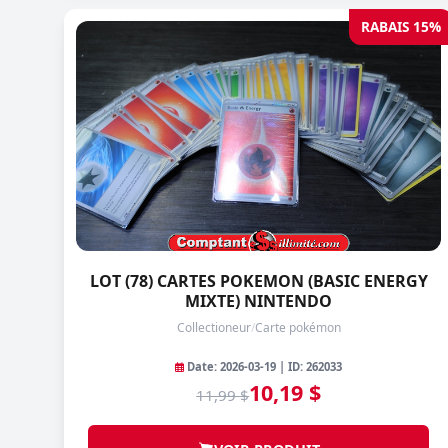
RABAIS 15%
LOT (78) CARTES POKEMON (BASIC ENERGY
MIXTE) NINTENDO
Collectioneur
/
Carte pokémon
Date: 2026-03-19 | ID: 262033
10,19 $
11,99 $