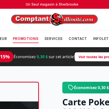
Un Seul magasin à
Sherbrooke
EUR
PROMOTIONS
SERVICES
CONTACT
INFOLET
 15%
Économisez
0,30 $
sur cet article!
Voir toutes les p
Économisez 0,30 
Carte Poke