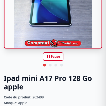
pause
Pause
Ipad mini A17 Pro 128 Go
apple
Code du produit:
263499
Marque:
apple